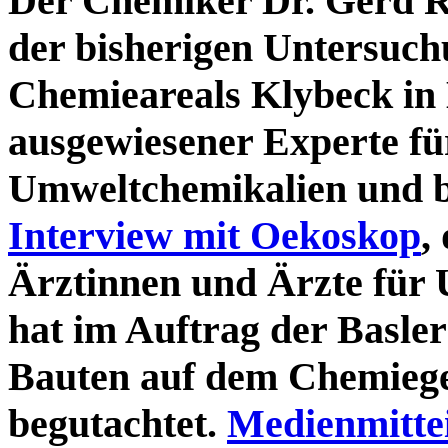
Der Chemiker Dr. Gerd Ri
der bisherigen Untersuch
Chemieareals Klybeck in 
ausgewiesener Experte fü
Umweltchemikalien und b
Interview mit Oekoskop
,
Ärztinnen und Ärzte für
hat im Auftrag der Basle
Bauten auf dem Chemieg
begutachtet.
Medienmittei