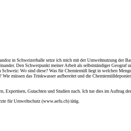
doz in Schweizerhalle setze ich mich mit der Umweltnutzung der Ba
nander. Den Schwerpunkt meiner Arbeit als selbstständiger Geograf u
en Schweiz: Wo sind diese? Was für Chemiemüll liegt in welchen Menge
r? Wie müssen das Trinkwasser aufbereitet und die Chemiemülldeponie
rn, Expertisen, Gutachten und Studien nach. Ich tue dies im Auftrag d
Ärzte für Umweltschutz (www.aefu.ch) tätig.