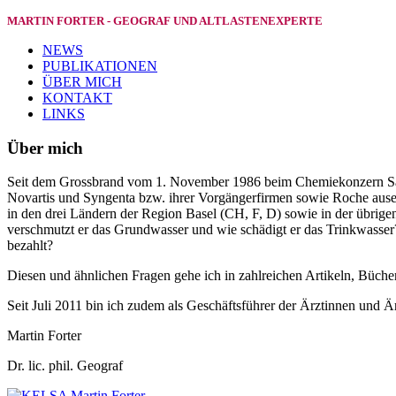
MARTIN FORTER - GEOGRAF UND ALTLASTENEXPERTE
NEWS
PUBLIKATIONEN
ÜBER MICH
KONTAKT
LINKS
Über mich
Seit dem Grossbrand vom 1. November 1986 beim Chemiekonzern San
Novartis und Syngenta bzw. ihrer Vorgängerfirmen sowie Roche ausei
in den drei Ländern der Region Basel (CH, F, D) sowie in der übrig
verschmutzt er das Grundwasser und wie schädigt er das Trinkwasse
bezahlt?
Diesen und ähnlichen Fragen gehe ich in zahlreichen Artikeln, Büche
Seit Juli 2011 bin ich zudem als Geschäftsführer der Ärztinnen und 
Martin Forter
Dr. lic. phil. Geograf